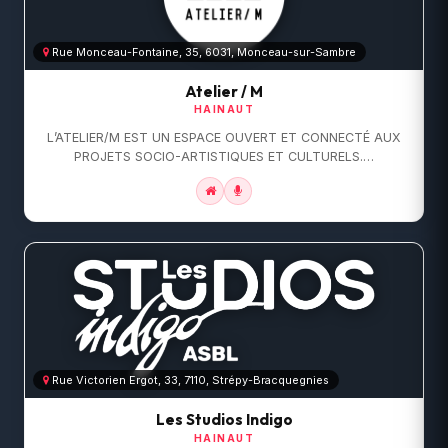
Rue Monceau-Fontaine, 35, 6031, Monceau-sur-Sambre
Atelier / M
HAINAUT
L’ATELIER/M EST UN ESPACE OUVERT ET CONNECTÉ AUX
PROJETS SOCIO-ARTISTIQUES ET CULTURELS.…
Rue Victorien Ergot, 33, 7110, Strépy-Bracquegnies
Les Studios Indigo
HAINAUT