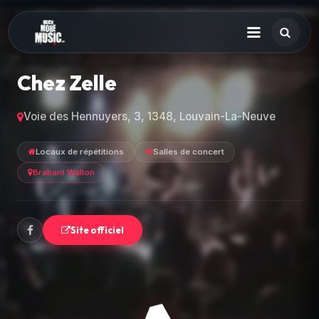
Chez Zelle
Voie des Hennuyers, 3, 1348, Louvain-La-Neuve
Locaux de répétitions
Salles de concert
Brabant Wallon
Site officiel